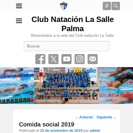
Conectar
Busca
Club Natación La Salle
Palma
Bienvenidos a la web del Club natación La Salle
Buscar
•
Navegación
←
Anterior
Siguiente
→
por
Comida social 2019
los
Publicado el
25 de noviembre de 2019
por
admin