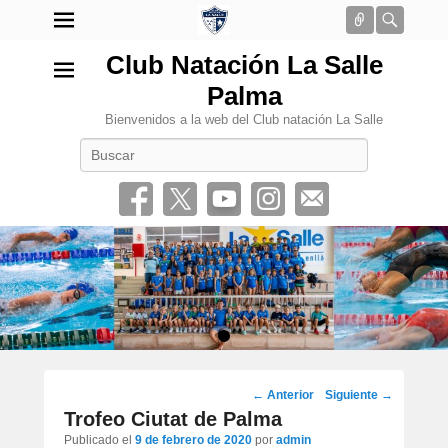
Conectar
Busca
Club Natación La Salle
Palma
Bienvenidos a la web del Club natación La Salle
Buscar
•
Navegación
←
Anterior
Siguiente
→
por
Trofeo Ciutat de Palma
los
Publicado el
9 de febrero de 2020
por
admin