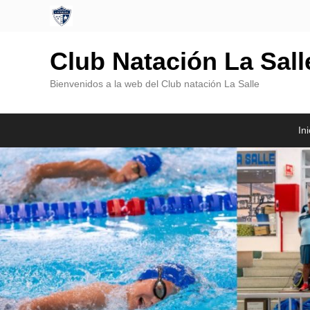
Club Natación La Sal
Bienvenidos a la web del Club natación La Salle
Menú
Saltar
Saltar
Ini
Principal
al
al
contenido
contenido
principal
secundario