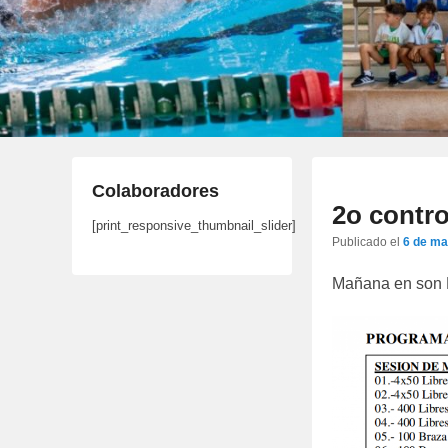
Colaboradores
2o contr
[print_responsive_thumbnail_slider]
Publicado el
6 de ma
Mañana en son H