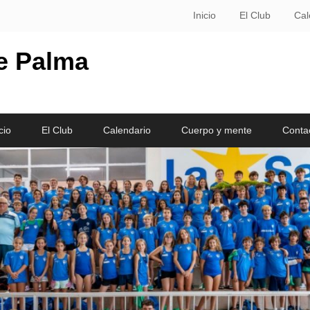
Inicio
El Club
Cal
le Palma
cio
El Club
Calendario
Cuerpo y mente
Conta