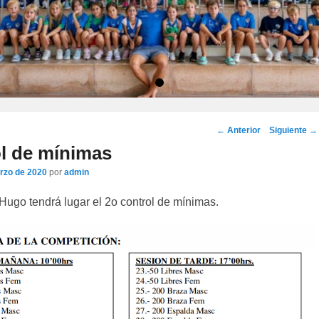
•
Navegación
←
Anterior
Siguiente
→
por
ol de mínimas
los
rzo de 2020
por
admin
artículos
ugo tendrá lugar el 2o control de mínimas.