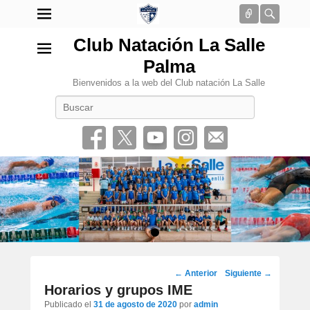
Conectar
Busca
Club Natación La Salle
Palma
Bienvenidos a la web del Club natación La Salle
Buscar
•
Navegación
←
Anterior
Siguiente
→
por
Horarios y grupos IME
los
Publicado el
31 de agosto de 2020
por
admin