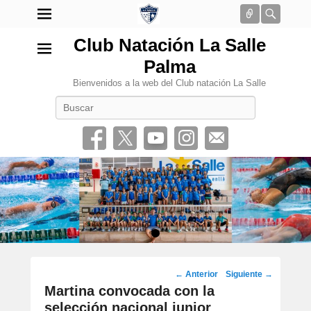
Conectar
Busca
Club Natación La Salle
Palma
Bienvenidos a la web del Club natación La Salle
Buscar
•
Navegación
←
Anterior
Siguiente
→
por
Martina convocada con la
los
selección nacional junior