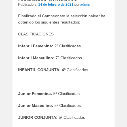
artículos
Publicado el
14 de febrero de 2021
por
admin
Finalizado el Campeonato la selección balear ha
obtenido los siguientes resultados:
CLASIFICACIONES
Infantil Femenina:
2ª Clasificadas
Infantil Masculino:
7º Clasificados
INFANTIL CONJUNTA:
4º Clasificados
————————————————————-
Junior Femenina:
5ª Clasificadas
Junior Masculino:
5º Clasificados.
JUNIOR CONJUNTA:
5º Clasificados