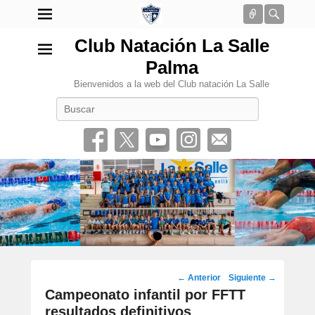
Conectar
Busca
Club Natación La Salle
Palma
Bienvenidos a la web del Club natación La Salle
Buscar
•
Navegación
←
Anterior
Siguiente
→
por
Campeonato infantil por FFTT
los
resultados definitivos