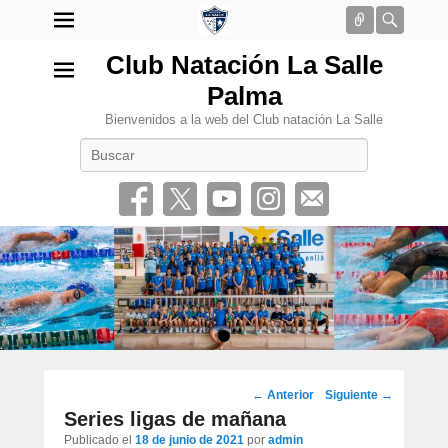
Conectar
Busca
Club Natación La Salle
Palma
Bienvenidos a la web del Club natación La Salle
Buscar
•
Navegación
←
Anterior
Siguiente
→
por
Series ligas de mañana
los
Publicado el
18 de junio de 2021
por
admin