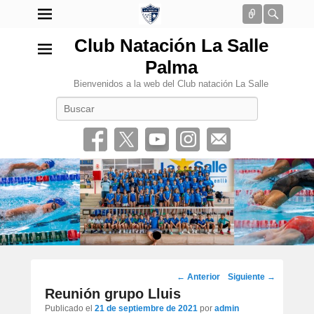
Conectar
Busca
Club Natación La Salle
Palma
Bienvenidos a la web del Club natación La Salle
Buscar
•
Navegación
←
Anterior
Siguiente
→
por
Reunión grupo Lluis
los
Publicado el
21 de septiembre de 2021
por
admin