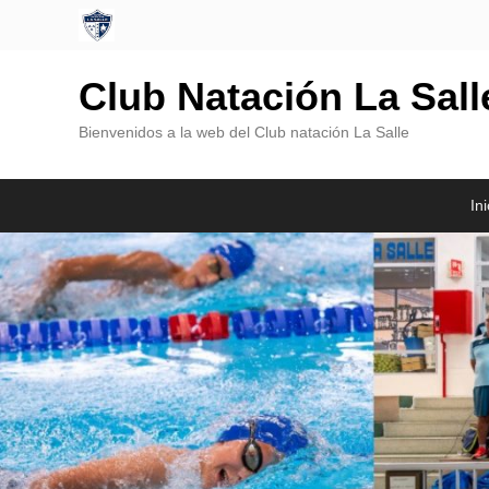
Club Natación La Sal
Bienvenidos a la web del Club natación La Salle
Menú
Saltar
Saltar
Ini
Principal
al
al
contenido
contenido
principal
secundario