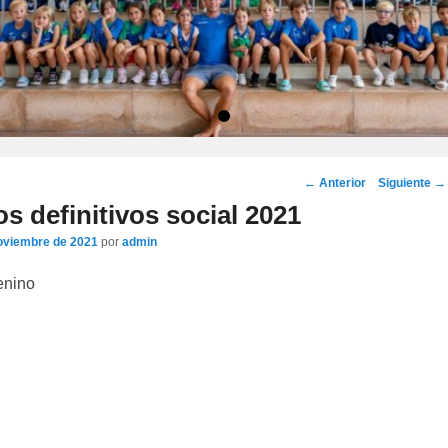
•
Navegación
←
Anterior
Siguiente
→
por
s definitivos social 2021
los
oviembre de 2021
por
admin
artículos
enino