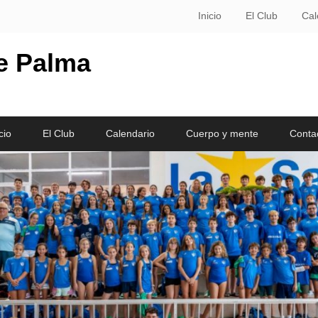
Inicio
El Club
Cal
le Palma
cio
El Club
Calendario
Cuerpo y mente
Conta