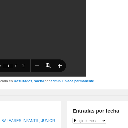
licado en
Resultados
,
social
por
admin
.
Enlace permanente
.
Entradas por fecha
Entradas
BALEARES INFANTIL, JUNIOR
por