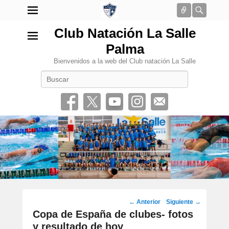
Conectar
Busca
Club Natación La Salle
Palma
Bienvenidos a la web del Club natación La Salle
Buscar
•
Navegación
←
Anterior
Siguiente
→
por
Copa de España de clubes- fotos
los
y resultado de hoy