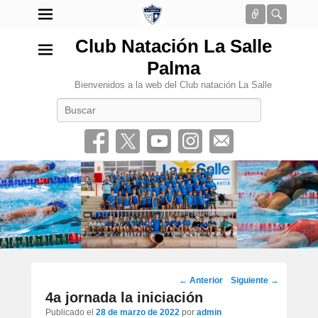
Conectar
Busca
Club Natación La Salle
Palma
Bienvenidos a la web del Club natación La Salle
Buscar
•
Navegación
←
Anterior
Siguiente
→
por
4a jornada la iniciación
los
Publicado el
28 de marzo de 2022
por
admin