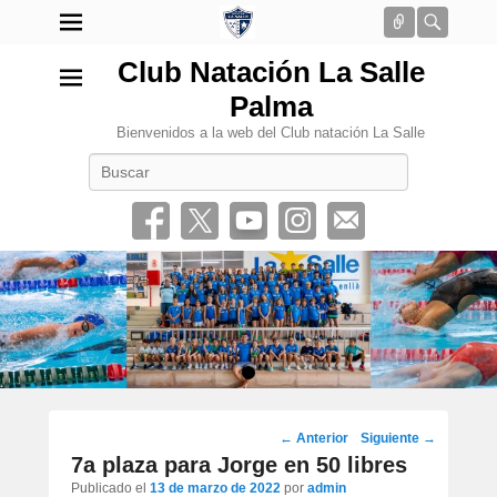
Conectar
Busca
Club Natación La Salle
Palma
Bienvenidos a la web del Club natación La Salle
Buscar
•
Navegación
←
Anterior
Siguiente
→
por
7a plaza para Jorge en 50 libres
los
Publicado el
13 de marzo de 2022
por
admin