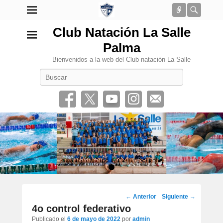
Conectar
Busca
Club Natación La Salle
Palma
Bienvenidos a la web del Club natación La Salle
Buscar
•
Navegación
←
Anterior
Siguiente
→
por
4o control federativo
los
Publicado el
6 de mayo de 2022
por
admin