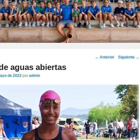
•
Navegación
←
Anterior
Siguiente
→
por
de aguas abiertas
los
ayo de 2022
por
admin
artículos