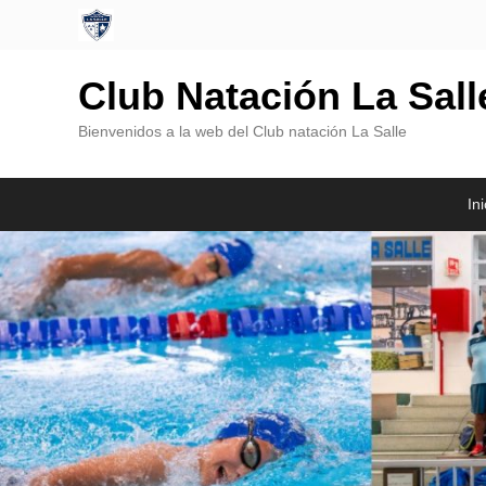
Club Natación La Sal
Bienvenidos a la web del Club natación La Salle
Menú
Saltar
Saltar
Ini
Principal
al
al
contenido
contenido
principal
secundario