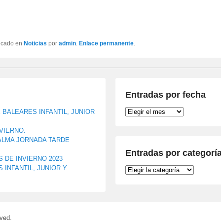
licado en
Noticias
por
admin
.
Enlace permanente
.
Entradas por fecha
Entradas
BALEARES INFANTIL, JUNIOR
por
fecha
NVIERNO.
ALMA JORNADA TARDE
Entradas por categorí
 DE INVIERNO 2023
INFANTIL, JUNIOR Y
Entradas
por
categoría
ved.