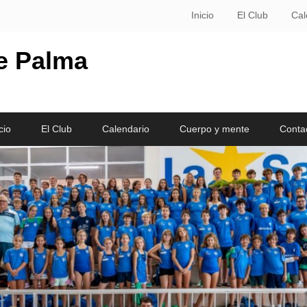
Inicio
El Club
Cal
le Palma
cio
El Club
Calendario
Cuerpo y mente
Conta