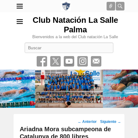
Conectar
Busca
Club Natación La Salle
Palma
Bienvenidos a la web del Club natación La Salle
Buscar
•
Navegación
←
Anterior
Siguiente
→
por
Ariadna Mora subcampeona de
los
Catalunya de 800 libres