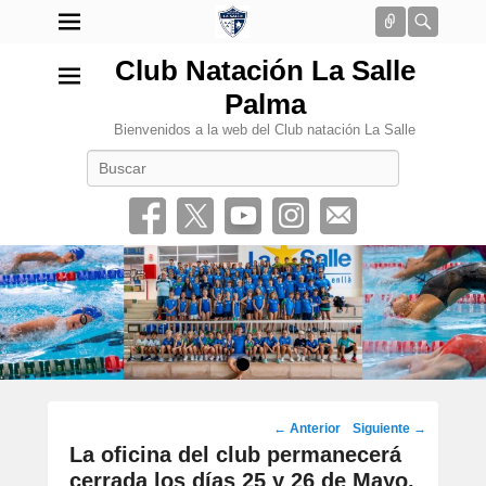
Conectar
Busca
Club Natación La Salle
Palma
Bienvenidos a la web del Club natación La Salle
Buscar
•
Navegación
←
Anterior
Siguiente
→
por
La oficina del club permanecerá
los
cerrada los días 25 y 26 de Mayo.