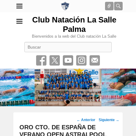
Conectar
Busca
Club Natación La Salle
Palma
Bienvenidos a la web del Club natación La Salle
Buscar
•
Navegación
←
Anterior
Siguiente
→
por
ORO CTO. DE ESPAÑA DE
los
VERANO OPEN ASTRALPOOL