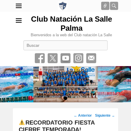
Conectar
Busca
Club Natación La Salle
Palma
Bienvenidos a la web del Club natación La Salle
Buscar
•
Navegación
←
Anterior
Siguiente
→
por
RECORDATORIO FIESTA
los
CIERRE TEMPORADA!