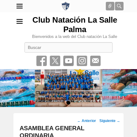
Conectar
Busca
Club Natación La Salle
Palma
Bienvenidos a la web del Club natación La Salle
Buscar
•
Navegación
←
Anterior
Siguiente
→
por
ASAMBLEA GENERAL
los
ORDINARIA