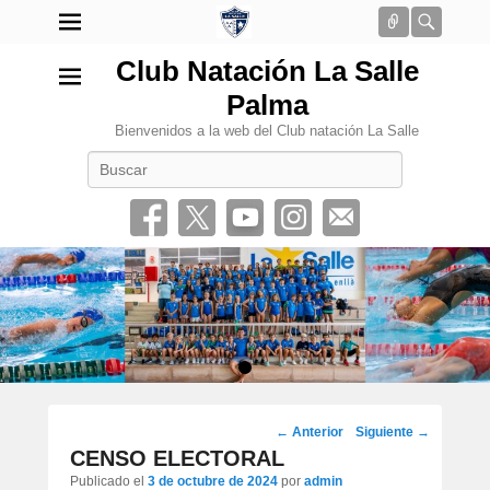
Conectar
Busca
Club Natación La Salle
Palma
Bienvenidos a la web del Club natación La Salle
Buscar
•
Navegación
←
Anterior
Siguiente
→
por
CENSO ELECTORAL
los
Publicado el
3 de octubre de 2024
por
admin