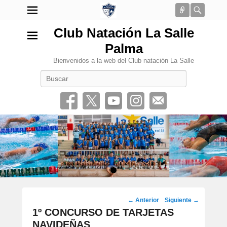
Conectar
Busca
Club Natación La Salle
Palma
Bienvenidos a la web del Club natación La Salle
Buscar
•
Navegación
←
Anterior
Siguiente
→
por
1º CONCURSO DE TARJETAS
los
NAVIDEÑAS