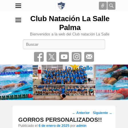
Conectar
Busca
Club Natación La Salle
Palma
Bienvenidos a la web del Club natación La Salle
Buscar
•
Navegación
←
Anterior
Siguiente
→
por
GORROS PERSONALIZADOS!!
los
Publicado el
6 de enero de 2025
por
admin