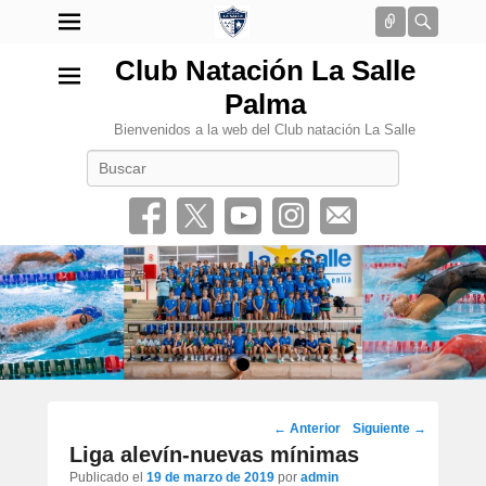
Conectar
Busca
Club Natación La Salle
Palma
Bienvenidos a la web del Club natación La Salle
Buscar
•
Navegación
←
Anterior
Siguiente
→
por
Liga alevín-nuevas mínimas
los
Publicado el
19 de marzo de 2019
por
admin