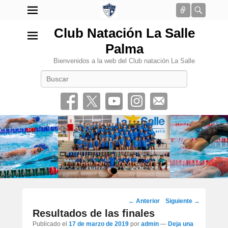
Conectar
Busca
Club Natación La Salle
Palma
Bienvenidos a la web del Club natación La Salle
Buscar
•
Navegación
←
Anterior
Siguiente
→
por
Resultados de las finales
los
Publicado el
17 de marzo de 2019
por
admin
—
Deja una