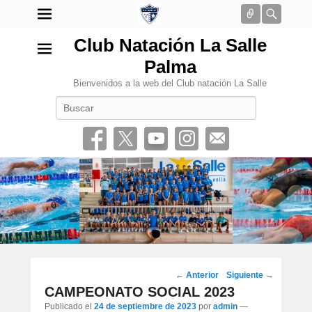
Conectar
Busca
Club Natación La Salle
Palma
Bienvenidos a la web del Club natación La Salle
Buscar
•
Navegación
←
Anterior
Siguiente
→
por
CAMPEONATO SOCIAL 2023
los
Publicado el
24 de septiembre de 2023
por
admin
—