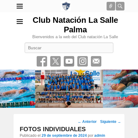
Conectar
Busca
Club Natación La Salle
Palma
Bienvenidos a la web del Club natación La Salle
Buscar
•
Navegación
←
Anterior
Siguiente
→
por
FOTOS INDIVIDUALES
los
Publicado el
29 de septiembre de 2024
por
admin