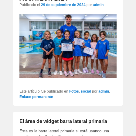
artículos
Publicado el
29 de septiembre de 2024
por
admin
Este artículo fue publicado en
Fotos
,
social
por
admin
.
Enlace permanente
.
El área de widget barra lateral primaria
Esta es la barra lateral primaria si está usando una