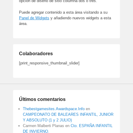
opción de diseño de sitio columna dos o tres.
Puede agregar contenido a esta área visitando a su
Panel de Widgets
y añadiendo nuevos widgets a esta
área.
Colaboradores
[print_responsive_thumbnail_slider]
Últimos comentarios
Thebestgamesites.Awardspace.Info
en
CAMPEONATO DE BALEARES INFANTIL, JUNIOR
Y ABSOLUTO (1 y 2 JULIO)
Carmen Malberti Planas
en
Cto. ESPAÑA INFANTIL
DE INVIERNO.