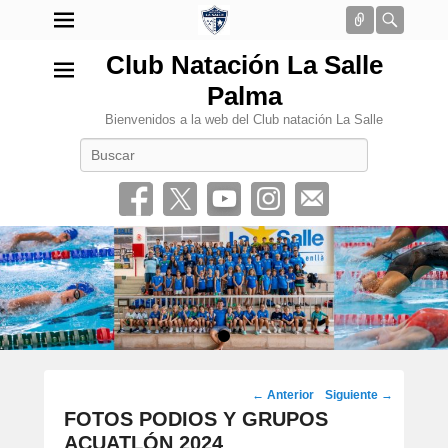
Conectar
Busca
Club Natación La Salle
Palma
Bienvenidos a la web del Club natación La Salle
Buscar
•
Navegación
←
Anterior
Siguiente
→
por
FOTOS PODIOS Y GRUPOS
los
ACUATLÓN 2024